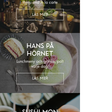
menu and A la carte
LÄS MER
Hans på
Hörnet
Lunchmeny och gofika, palt
varje dag!
LÄS MER