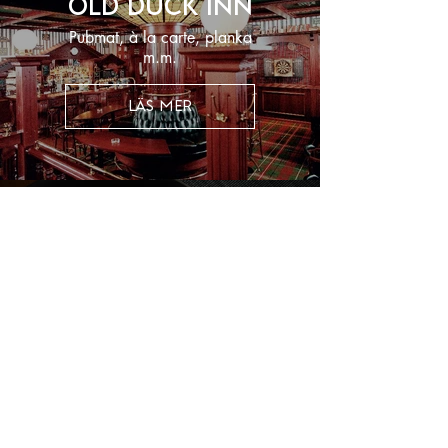
Old Duck Inn
Pubmat, à la carte, planka
m.m.
LÄS MER
Laponiakåtan
A la carté middag och bar,
endast öppet sommartid
LÄS MER