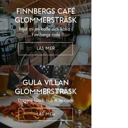
Finnbergs Café
Glommersträsk
Njut av en kaffe och kaka i
Finnbergs café
LÄS MER
Gula Villan
Glommersträsk
Dagens lunch och A la carté
LÄS MER