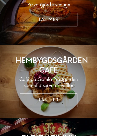
Pizza gjord i vedugn
LÄS MER
Hembygdsgården
Café
Café på Gamla Prästgården
som ofta serverar våfflor
LÄS MER