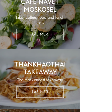
Café Navet
Moskosel
Fika, coffee, food and lunch
menu
LÄS MER
Thankhaothai
Takeaway
Thaimat - endast takeaway
LÄS MER