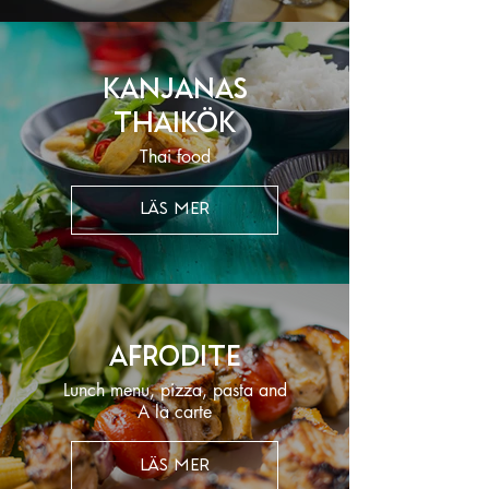
Kanjanas
Thaikök
Thai food
LÄS MER
Afrodite
Lunch menu, pizza, pasta and
A la carte
LÄS MER