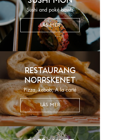
Sushi mon
Sushi and poké bowls
LÄS MER
Restaurang
Norrskenet
Pizza, kebab, A la carté
LÄS MER