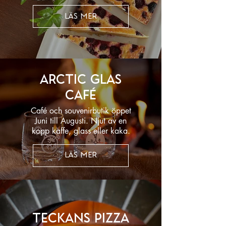
LÄS MER
Arctic Glas
Café
Café och souvenirbutik öppet
Juni till Augusti. Njut av en
kopp kaffe, glass eller kaka.
LÄS MER
Teckans pizza