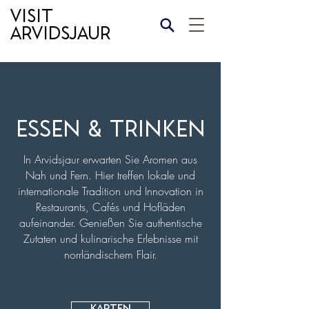
Visit
Arvidsjaur
Essen & Trinken
In Arvidsjaur erwarten Sie Aromen aus
Nah und Fern. Hier treffen lokale und
internationale Tradition und Innovation in
Restaurants, Cafés und Hofläden
aufeinander. Genießen Sie authentische
Zutaten und kulinarische Erlebnisse mit
norrländischem Flair.
Karten