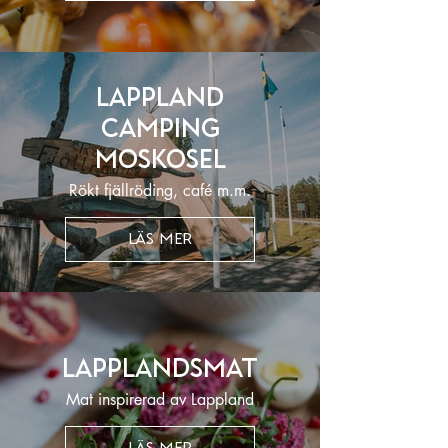
Lappland
Camping
Moskosel
Rökt fjällröding, café m.m.
LÄS MER
Lapplandsmat
Mat inspirerad av Lappland