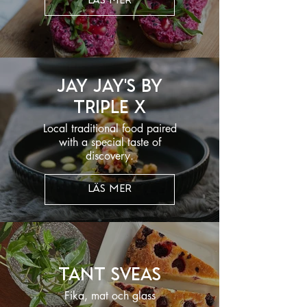
LÄS MER
Jay Jay's By
Triple X
Local traditional food paired
with a special taste of
discovery.
LÄS MER
Tant Sveas
Fika, mat och glass