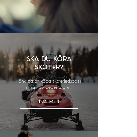
Ska du köra
skoter?
Tänk på att köpa skoterledspass
innan du beger dig ut!
Läs mer