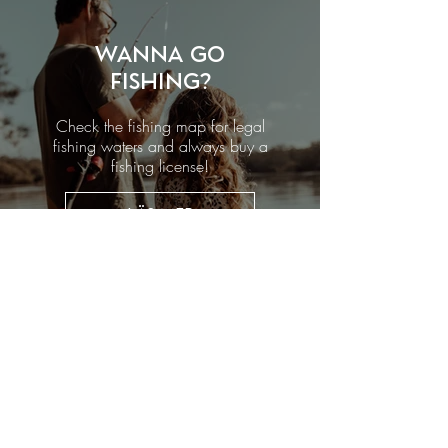
Wanna go
fishing?
Check the fishing map for legal
fishing waters and always buy a
fishing license!
Läs mer
Can I pet a
reindeer?