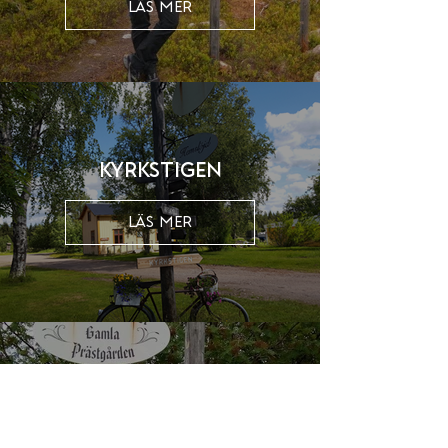
LÄS MER
Kyrkstigen
LÄS MER
Prästtjärnsstigen -
Start Gamla
Prästgården