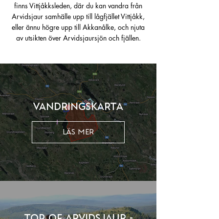
finns Vittjåkksleden, där du kan vandra från
Arvidsjaur samhälle upp till lågfjället Vittjåkk,
eller ännu högre upp till Akkanålke, och njuta
av utsikten över Arvidsjaursjön och fjällen.
Vandringskarta
LÄS MER
Top of Arvidsjaur -